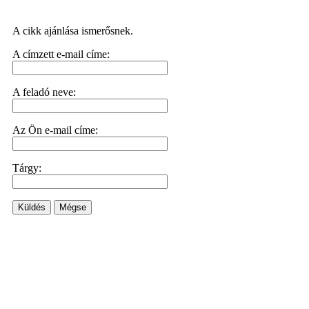
A cikk ajánlása ismerősnek.
A címzett e-mail címe:
A feladó neve:
Az Ön e-mail címe:
Tárgy:
Küldés
Mégse