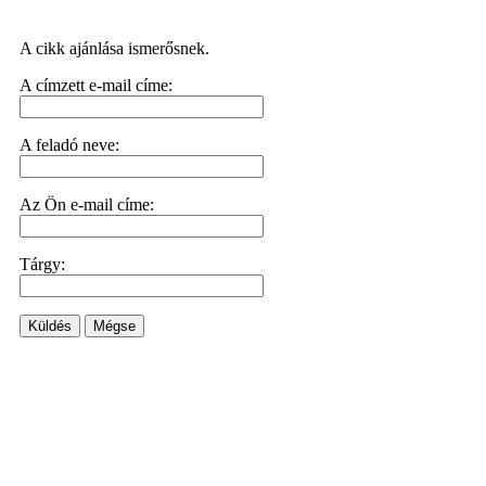
A cikk ajánlása ismerősnek.
A címzett e-mail címe:
A feladó neve:
Az Ön e-mail címe:
Tárgy:
Küldés
Mégse