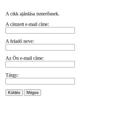
A cikk ajánlása ismerősnek.
A címzett e-mail címe:
A feladó neve:
Az Ön e-mail címe:
Tárgy:
Küldés
Mégse