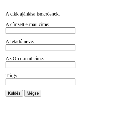
A cikk ajánlása ismerősnek.
A címzett e-mail címe:
A feladó neve:
Az Ön e-mail címe:
Tárgy:
Küldés
Mégse