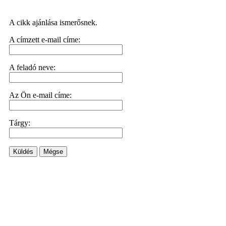
A cikk ajánlása ismerősnek.
A címzett e-mail címe:
A feladó neve:
Az Ön e-mail címe:
Tárgy:
Küldés
Mégse