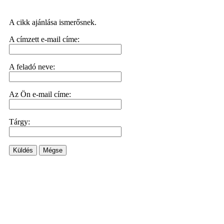
A cikk ajánlása ismerősnek.
A címzett e-mail címe:
A feladó neve:
Az Ön e-mail címe:
Tárgy:
Küldés
Mégse