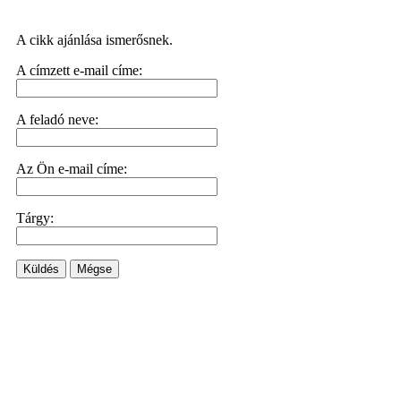
A cikk ajánlása ismerősnek.
A címzett e-mail címe:
A feladó neve:
Az Ön e-mail címe:
Tárgy:
Küldés
Mégse