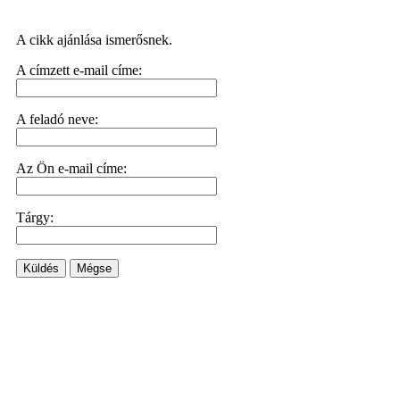
A cikk ajánlása ismerősnek.
A címzett e-mail címe:
A feladó neve:
Az Ön e-mail címe:
Tárgy:
Küldés
Mégse