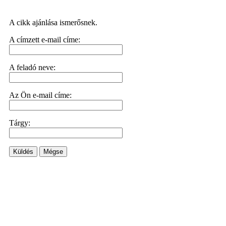
A cikk ajánlása ismerősnek.
A címzett e-mail címe:
A feladó neve:
Az Ön e-mail címe:
Tárgy:
Küldés
Mégse