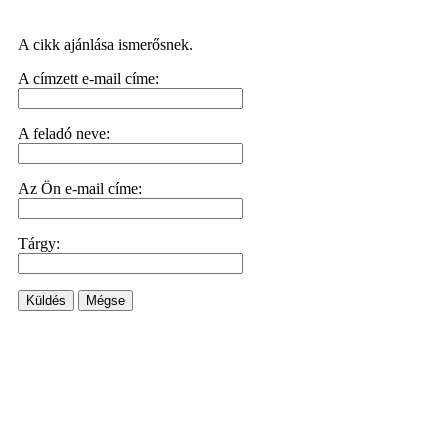
A cikk ajánlása ismerősnek.
A címzett e-mail címe:
A feladó neve:
Az Ön e-mail címe:
Tárgy:
Küldés
Mégse