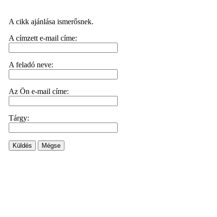
A cikk ajánlása ismerősnek.
A címzett e-mail címe:
A feladó neve:
Az Ön e-mail címe:
Tárgy:
Küldés
Mégse