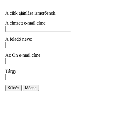
A cikk ajánlása ismerősnek.
A címzett e-mail címe:
A feladó neve:
Az Ön e-mail címe:
Tárgy:
Küldés
Mégse