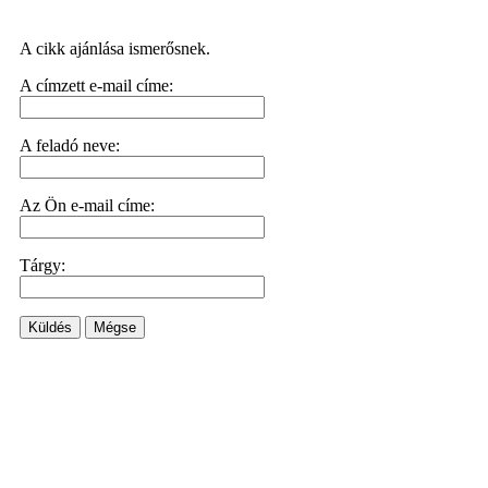
A cikk ajánlása ismerősnek.
A címzett e-mail címe:
A feladó neve:
Az Ön e-mail címe:
Tárgy:
Küldés
Mégse