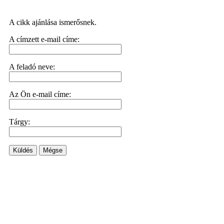
A cikk ajánlása ismerősnek.
A címzett e-mail címe:
A feladó neve:
Az Ön e-mail címe:
Tárgy:
Küldés
Mégse