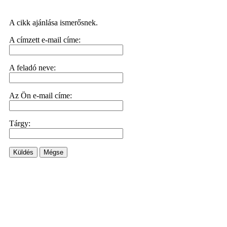
A cikk ajánlása ismerősnek.
A címzett e-mail címe:
A feladó neve:
Az Ön e-mail címe:
Tárgy:
Küldés
Mégse