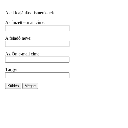
A cikk ajánlása ismerősnek.
A címzett e-mail címe:
A feladó neve:
Az Ön e-mail címe:
Tárgy:
Küldés
Mégse