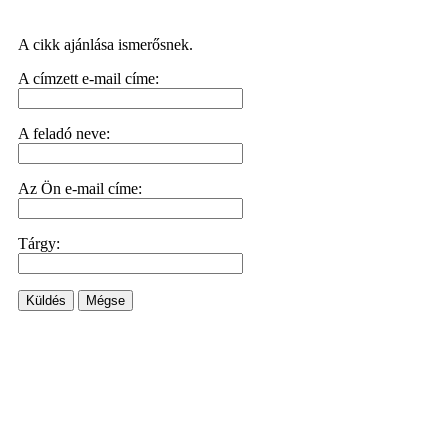
A cikk ajánlása ismerősnek.
A címzett e-mail címe:
A feladó neve:
Az Ön e-mail címe:
Tárgy:
Küldés
Mégse