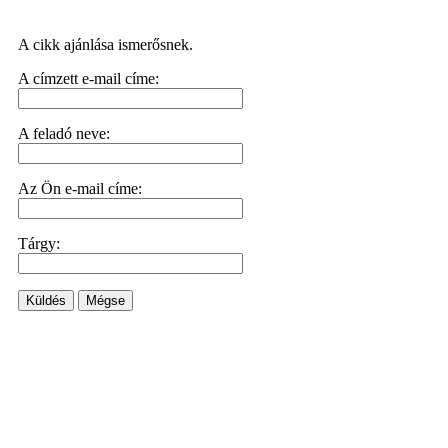
A cikk ajánlása ismerősnek.
A címzett e-mail címe:
A feladó neve:
Az Ön e-mail címe:
Tárgy:
Küldés
Mégse