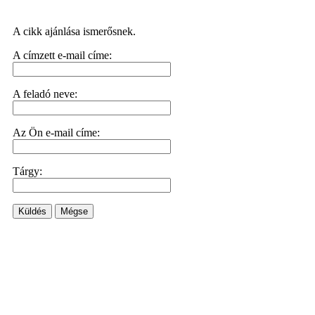
A cikk ajánlása ismerősnek.
A címzett e-mail címe:
A feladó neve:
Az Ön e-mail címe:
Tárgy:
Küldés
Mégse