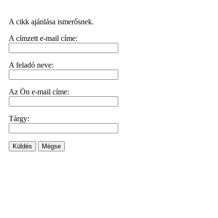
A cikk ajánlása ismerősnek.
A címzett e-mail címe:
A feladó neve:
Az Ön e-mail címe:
Tárgy:
Küldés
Mégse