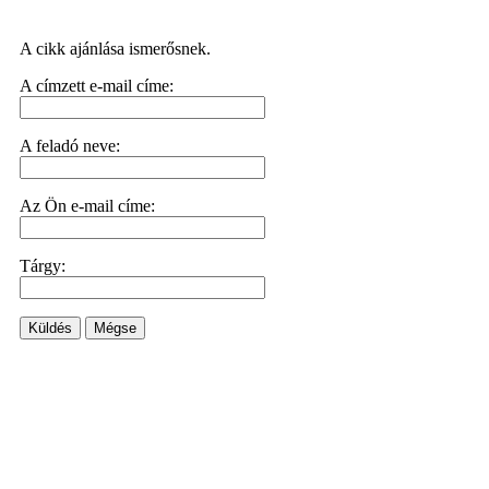
A cikk ajánlása ismerősnek.
A címzett e-mail címe:
A feladó neve:
Az Ön e-mail címe:
Tárgy:
Küldés
Mégse