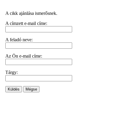
A cikk ajánlása ismerősnek.
A címzett e-mail címe:
A feladó neve:
Az Ön e-mail címe:
Tárgy:
Küldés
Mégse