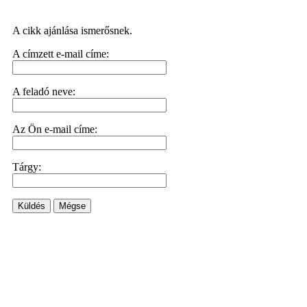
A cikk ajánlása ismerősnek.
A címzett e-mail címe:
A feladó neve:
Az Ön e-mail címe:
Tárgy:
Küldés
Mégse