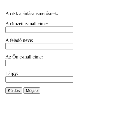
A cikk ajánlása ismerősnek.
A címzett e-mail címe:
A feladó neve:
Az Ön e-mail címe:
Tárgy:
Küldés
Mégse