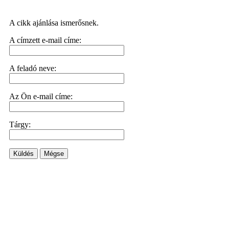
A cikk ajánlása ismerősnek.
A címzett e-mail címe:
A feladó neve:
Az Ön e-mail címe:
Tárgy:
Küldés
Mégse