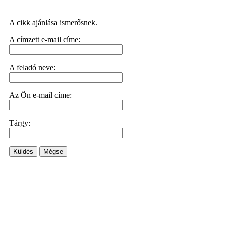
A cikk ajánlása ismerősnek.
A címzett e-mail címe:
A feladó neve:
Az Ön e-mail címe:
Tárgy:
Küldés
Mégse