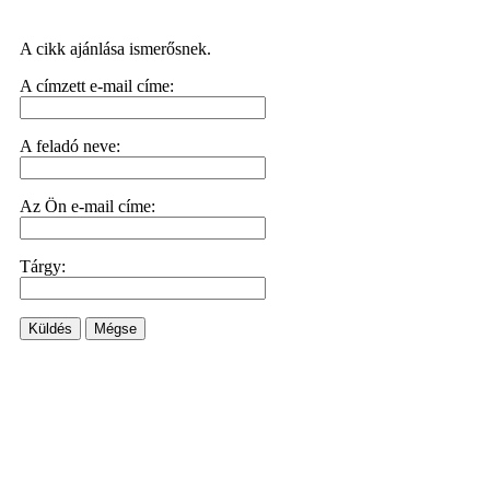
A cikk ajánlása ismerősnek.
A címzett e-mail címe:
A feladó neve:
Az Ön e-mail címe:
Tárgy:
Küldés
Mégse