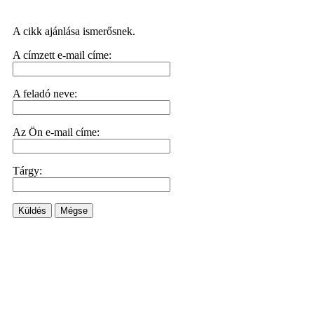
A cikk ajánlása ismerősnek.
A címzett e-mail címe:
A feladó neve:
Az Ön e-mail címe:
Tárgy:
Küldés
Mégse