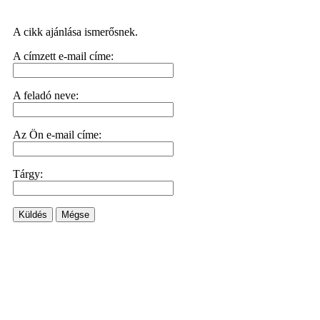
A cikk ajánlása ismerősnek.
A címzett e-mail címe:
A feladó neve:
Az Ön e-mail címe:
Tárgy:
Küldés
Mégse