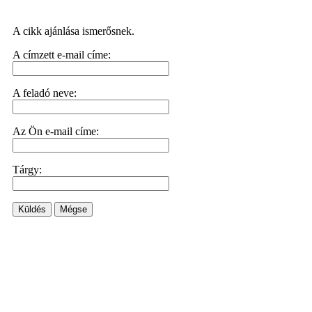
A cikk ajánlása ismerősnek.
A címzett e-mail címe:
A feladó neve:
Az Ön e-mail címe:
Tárgy:
Küldés
Mégse