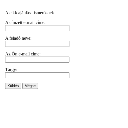
A cikk ajánlása ismerősnek.
A címzett e-mail címe:
A feladó neve:
Az Ön e-mail címe:
Tárgy:
Küldés
Mégse