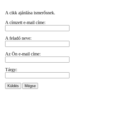
A cikk ajánlása ismerősnek.
A címzett e-mail címe:
A feladó neve:
Az Ön e-mail címe:
Tárgy:
Küldés
Mégse