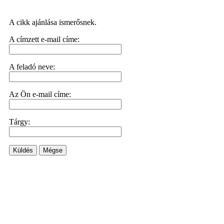
A cikk ajánlása ismerősnek.
A címzett e-mail címe:
A feladó neve:
Az Ön e-mail címe:
Tárgy:
Küldés
Mégse