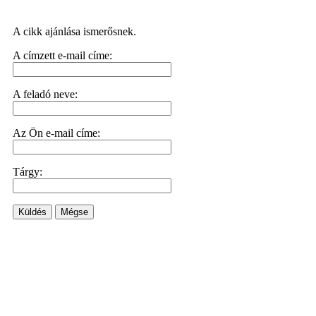
A cikk ajánlása ismerősnek.
A címzett e-mail címe:
A feladó neve:
Az Ön e-mail címe:
Tárgy:
Küldés
Mégse