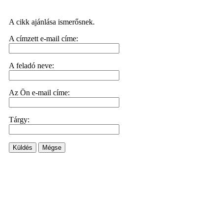
A cikk ajánlása ismerősnek.
A címzett e-mail címe:
A feladó neve:
Az Ön e-mail címe:
Tárgy:
Küldés
Mégse