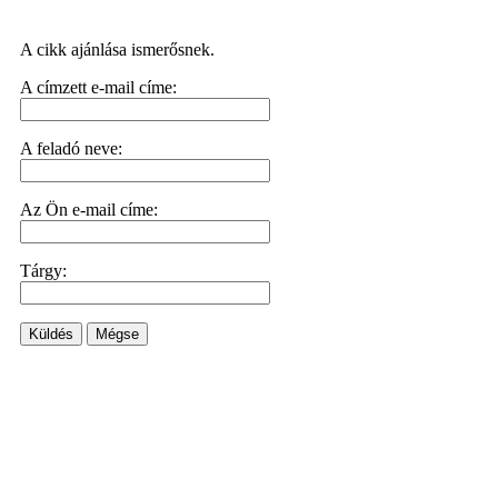
A cikk ajánlása ismerősnek.
A címzett e-mail címe:
A feladó neve:
Az Ön e-mail címe:
Tárgy:
Küldés
Mégse