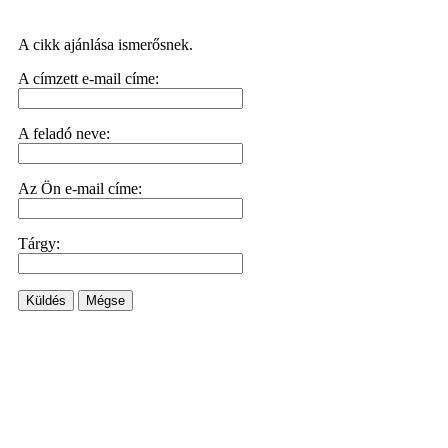
A cikk ajánlása ismerősnek.
A címzett e-mail címe:
A feladó neve:
Az Ön e-mail címe:
Tárgy:
Küldés
Mégse