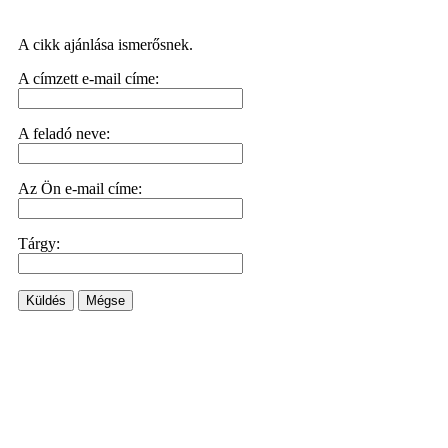
A cikk ajánlása ismerősnek.
A címzett e-mail címe:
A feladó neve:
Az Ön e-mail címe:
Tárgy:
Küldés
Mégse