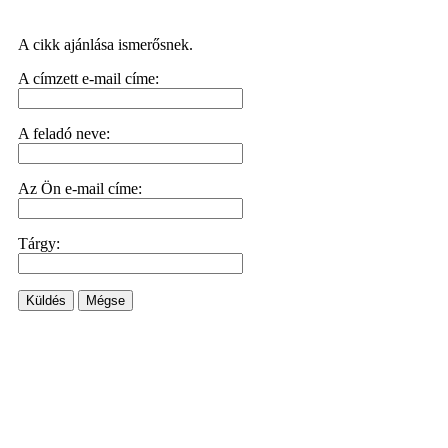
A cikk ajánlása ismerősnek.
A címzett e-mail címe:
A feladó neve:
Az Ön e-mail címe:
Tárgy:
Küldés
Mégse