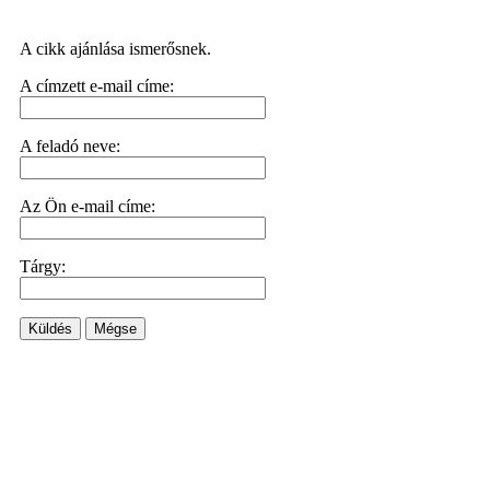
A cikk ajánlása ismerősnek.
A címzett e-mail címe:
A feladó neve:
Az Ön e-mail címe:
Tárgy:
Küldés
Mégse