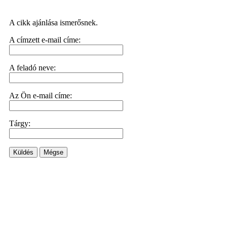
A cikk ajánlása ismerősnek.
A címzett e-mail címe:
A feladó neve:
Az Ön e-mail címe:
Tárgy:
Küldés
Mégse