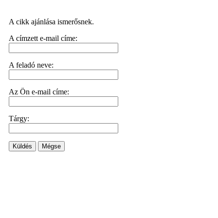
A cikk ajánlása ismerősnek.
A címzett e-mail címe:
A feladó neve:
Az Ön e-mail címe:
Tárgy:
Küldés
Mégse