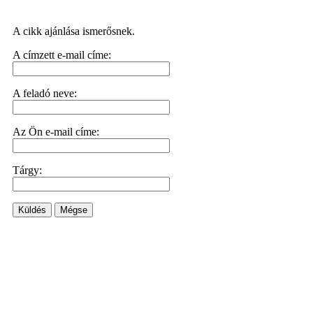
A cikk ajánlása ismerősnek.
A címzett e-mail címe:
A feladó neve:
Az Ön e-mail címe:
Tárgy:
Küldés
Mégse