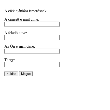
A cikk ajánlása ismerősnek.
A címzett e-mail címe:
A feladó neve:
Az Ön e-mail címe:
Tárgy:
Küldés
Mégse