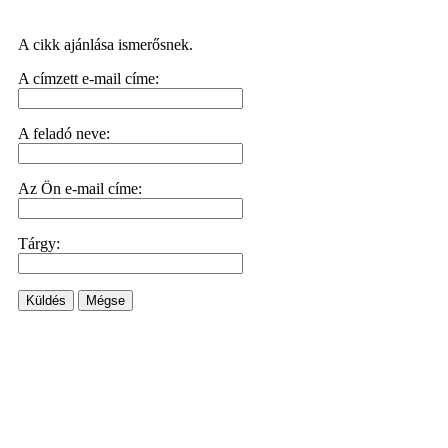
A cikk ajánlása ismerősnek.
A címzett e-mail címe:
A feladó neve:
Az Ön e-mail címe:
Tárgy:
Küldés
Mégse