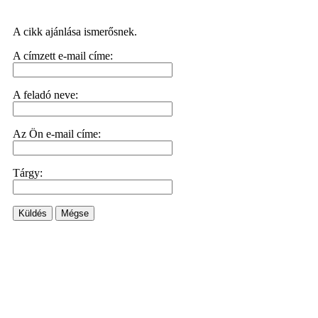
A cikk ajánlása ismerősnek.
A címzett e-mail címe:
A feladó neve:
Az Ön e-mail címe:
Tárgy:
Küldés
Mégse