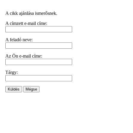
A cikk ajánlása ismerősnek.
A címzett e-mail címe:
A feladó neve:
Az Ön e-mail címe:
Tárgy:
Küldés
Mégse