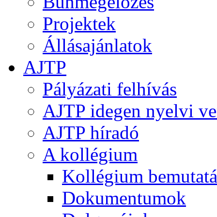
Bűnmegelőzés
Projektek
Állásajánlatok
AJTP
Pályázati felhívás
AJTP idegen nyelvi ve
AJTP híradó
A kollégium
Kollégium bemutatá
Dokumentumok