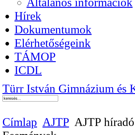
Általános információk
Hírek
Dokumentumok
Elérhetőségeink
TÁMOP
ICDL
Türr István Gimnázium és 
Címlap
AJTP
AJTP híradó