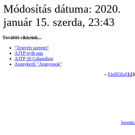
Módosítás dátuma: 2020.
január 15. szerda, 23:43
További cikkeink...
"Testvéri szeretet"
AJTP nyílt nap
AJTP 20 Gálaműsor
Aranykezű "Aranyosok"
«
Első
Előző
1
2
3
Joomla