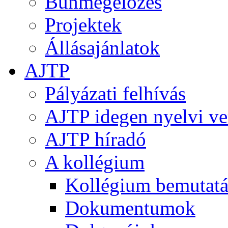
Bűnmegelőzés
Projektek
Állásajánlatok
AJTP
Pályázati felhívás
AJTP idegen nyelvi ve
AJTP híradó
A kollégium
Kollégium bemutatá
Dokumentumok