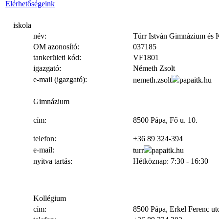
Elérhetőségeink
iskola
név:
Türr István Gimnázium és 
OM azonosító:
037185
tankerületi kód:
VF1801
igazgató:
Németh Zsolt
e-mail (igazgató):
nemeth.zsolt
papaitk.hu
Gimnázium
cím:
8500 Pápa, Fő u. 10.
telefon:
+36 89 324-394
e-mail:
turr
papaitk.hu
nyitva tartás:
Hétköznap: 7:30 - 16:30
Kollégium
cím:
8500 Pápa, Erkel Ferenc ut