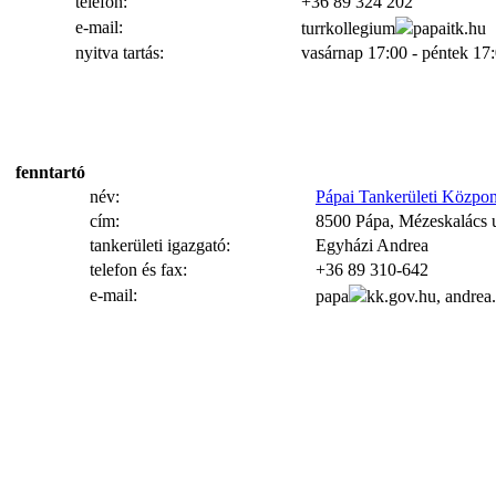
telefon:
+36 89 324 202
e-mail:
turrkollegium
papaitk.hu
nyitva tartás:
vasárnap 17:00 - péntek 17
fenntartó
név:
Pápai Tankerületi Közpon
cím:
8500 Pápa, Mézeskalács u
tankerületi igazgató:
Egyházi Andrea
telefon és fax:
+36 89 310-642
e-mail:
papa
kk.gov.hu, andrea