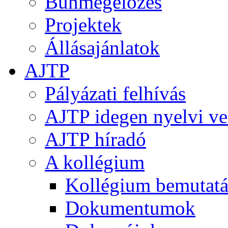
Bűnmegelőzés
Projektek
Állásajánlatok
AJTP
Pályázati felhívás
AJTP idegen nyelvi ve
AJTP híradó
A kollégium
Kollégium bemutatá
Dokumentumok