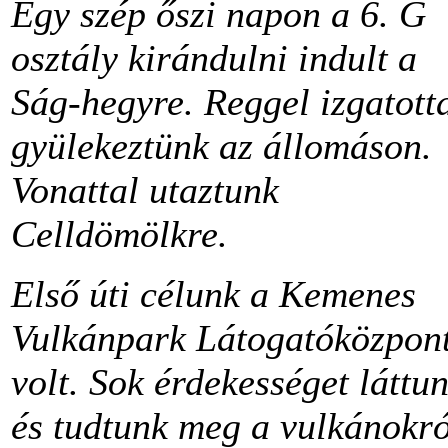
Egy szép őszi napon a 6. G
osztály kirándulni indult a
Ság-hegyre. Reggel izgatott
gyülekeztünk az állomáson.
Vonattal utaztunk
Celldömölkre.
Első úti célunk a Kemenes
Vulkánpark Látogatóközpon
volt. Sok érdekességet láttu
és tudtunk meg a vulkánokró