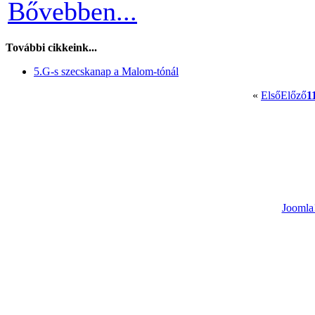
Bővebben...
További cikkeink...
5.G-s szecskanap a Malom-tónál
«
Első
Előző
1
Joomla